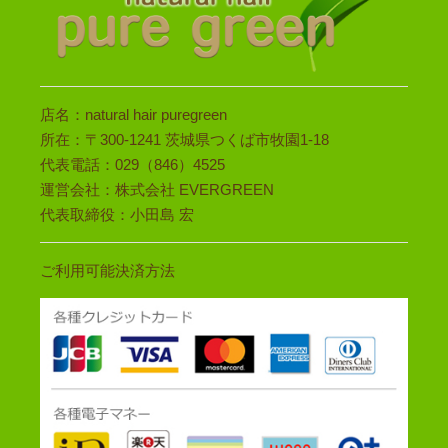
店名：natural hair puregreen
所在：〒300-1241 茨城県つくば市牧園1-18
代表電話：029（846）4525
運営会社：株式会社 EVERGREEN
代表取締役：小田島 宏
ご利用可能決済方法