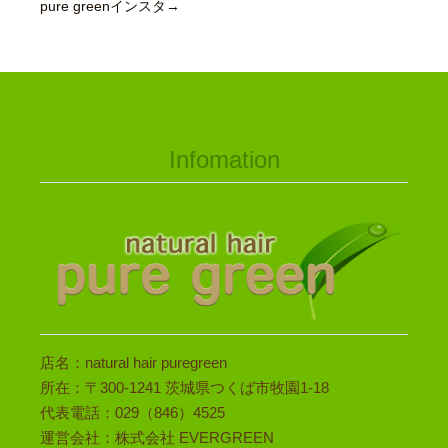
pure greenインスタ→
Infomation
店名：natural hair puregreen
所在：〒300-1241 茨城県つくば市牧園1-18
代表電話：029（846）4525
運営会社：株式会社 EVERGREEN