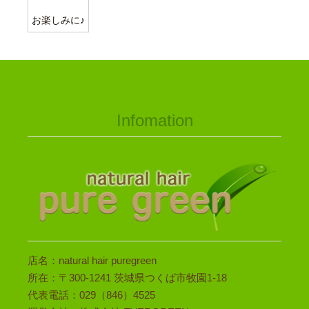
お楽しみに♪
Infomation
店名：natural hair puregreen
所在：〒300-1241 茨城県つくば市牧園1-18
代表電話：029（846）4525