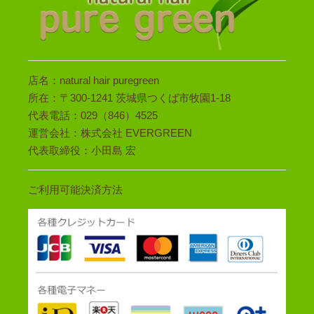
店名：natural hair puregreen
所在：〒300-1241 茨城県つくば市牧園1-18
代表電話：029（846）4525
運営会社：株式会社 EVERGREEN
代表取締役：小田島 宏
ご利用可能決済方法